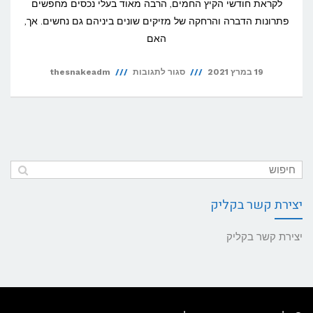
לקראת חודשי הקיץ החמים, הרבה מאוד בעלי נכסים מחפשים
פתרונות הדברה והרחקה של מזיקים שונים ביניהם גם נחשים. אך,
האם
על
19 במרץ 2021
סגור לתגובות
thesnakeadm
האם
מותר
להדביר
נחשים?
יצירת קשר בקליק
יצירת קשר בקליק