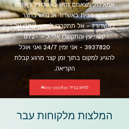
אמא'לה, מצאתם נחש באשדוד? ראיתם
נחש בבית באשדוד או נחש בחצר
באשדוד? - אל תתקרבו לנחש, שמרו על
קשר עין והתקשרו אלי ל – 072-
3937820 - אני זמין 24/7 ואני אוכל
להגיע למקום בתוך זמן קצר מרגע קבלת
הקריאה.
לחיוג בנייד 072-3937820
המלצות מלקוחות עבר