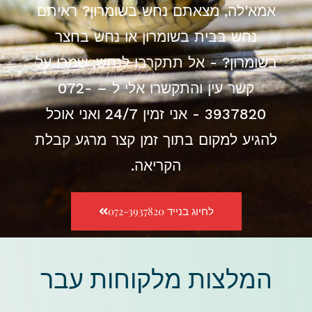
אמא'לה, מצאתם נחש בשומרון? ראיתם
נחש בבית בשומרון או נחש בחצר
בשומרון? - אל תתקרבו לנחש, שמרו על
קשר עין והתקשרו אלי ל – 072-
3937820 - אני זמין 24/7 ואני אוכל
להגיע למקום בתוך זמן קצר מרגע קבלת
הקריאה.
לחיוג בנייד 072-3937820
המלצות מלקוחות עבר